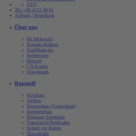
FAQ
Tel. +49 4152 40 81
Anfrage / Bestellung
Über uns
Ihr Mehrwert
Produkt Blähton
Zertifikate etc.
Referenzen
Historie
CN Kodex
Downloads
Baustoff
Hochbau
Tiefbau
Strassenbau (Geotechnik)
Ingenieurbau
Drainage Sportplatz
Tragschicht Reitboden
Schutz vor Radon
Downloads