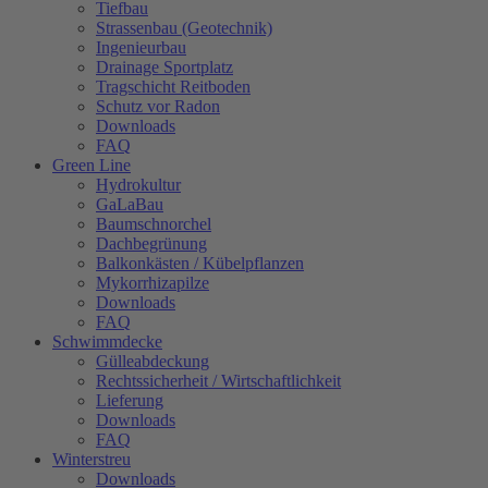
Tiefbau
Strassenbau (Geotechnik)
Ingenieurbau
Drainage Sportplatz
Tragschicht Reitboden
Schutz vor Radon
Downloads
FAQ
Green Line
Hydrokultur
GaLaBau
Baumschnorchel
Dachbegrünung
Balkonkästen / Kübelpflanzen
Mykorrhizapilze
Downloads
FAQ
Schwimmdecke
Gülleabdeckung
Rechtssicherheit / Wirtschaftlichkeit
Lieferung
Downloads
FAQ
Winterstreu
Downloads