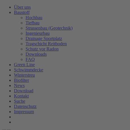
Über uns
Baustoff
Hochbau
Tiefbau
Strassenbau (Geotechnik)
Ingenieurbau
Drainage Sportplatz
Tragschicht Reitboden
Schutz vor Radon
Downloads
FAQ
Green Line
Schwimmdecke
Winterstreu
Biofilter
News
Download
Kontakt
Suche
Datenschutz
Impressum