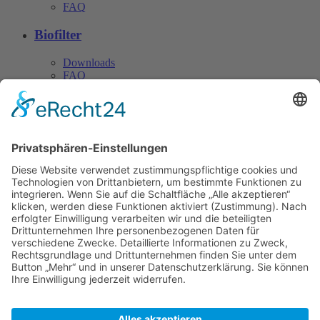
FAQ
Biofilter
Downloads
FAQ
Download
© CN Consulting 2026
TEL. +49 4152 40 81 ·
Fax: +49 4152 812 22 ·
Datenschutz
info@cn-consulting.de
© 2017 CN Consulting +
Baustoff-
Impressum
Vertriebsgesellschaft mbH
AGB