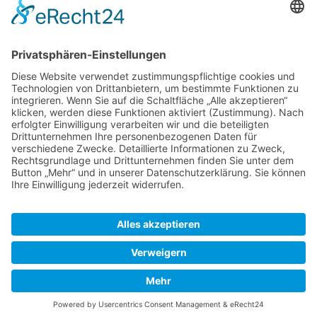
Download
© CN Consulting 2026
TEL. +49 4152 40 81 ·
Fax: +49 4152 812 22 ·
Datenschutz
info@cn-consulting.de
© 2017 CN Consulting +
Baustoff-
Impressum
Vertriebsgesellschaft mbH
AGB
Barrierefreiheitserklärung
News
Kontakt