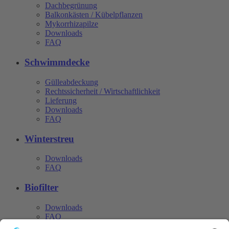
Dachbegrünung
Balkonkästen / Kübelpflanzen
Mykorrhizapilze
Downloads
FAQ
Schwimmdecke
Gülleabdeckung
Rechtssicherheit / Wirtschaftlichkeit
Lieferung
Downloads
FAQ
Winterstreu
Downloads
FAQ
Biofilter
Downloads
FAQ