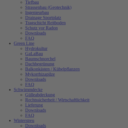
Tiefbau
Strassenbau (Geotechnik)
Ingenieurbau
Drainage Sportplatz
Tragschicht Reitboden
Schutz vor Radon
Downloads
FAQ
Green Line
Hydrokultur
GaLaBau
Baumschnorchel
Dachbegrünung
Balkonkästen / Kübelpflanzen
Mykorrhizapilze
Downloads
FAQ
Schwimmdecke
Gülleabdeckung
Rechtssicherheit / Wirtschaftlichkeit
Lieferung
Downloads
FAQ
Winterstreu
Downloads