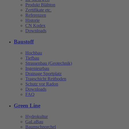
Produkt Blähton
Zertifikate etc.
Referenzen
Historie
CN Kodex
Downloads
Baustoff
Hochbau
Tiefbau
Strassenbau (Geotechnik)
Ingenieurbau
Drainage Sportplatz
Tragschicht Reitboden
Schutz vor Radon
Downloads
FAQ
Green Line
Hydrokultur
GaLaBau
Baumschnorchel