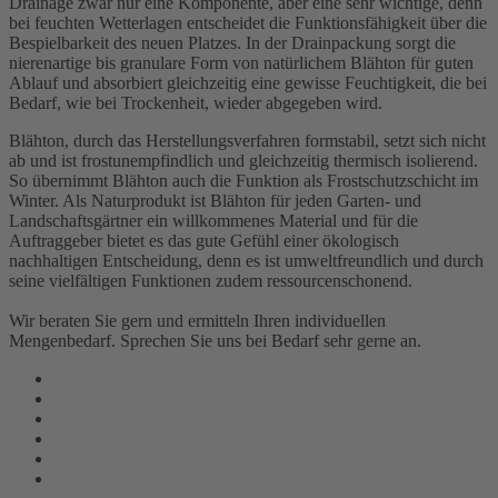
Drainage zwar nur eine Komponente, aber eine sehr wichtige, denn
bei feuchten Wetterlagen entscheidet die Funktionsfähigkeit über die
Bespielbarkeit des neuen Platzes. In der Drainpackung sorgt die
nierenartige bis granulare Form von natürlichem Blähton für guten
Ablauf und absorbiert gleichzeitig eine gewisse Feuchtigkeit, die bei
Bedarf, wie bei Trockenheit, wieder abgegeben wird.
Blähton, durch das Herstellungsverfahren formstabil, setzt sich nicht
ab und ist frostunempfindlich und gleichzeitig thermisch isolierend.
So übernimmt Blähton auch die Funktion als Frostschutzschicht im
Winter. Als Naturprodukt ist Blähton für jeden Garten- und
Landschaftsgärtner ein willkommenes Material und für die
Auftraggeber bietet es das gute Gefühl einer ökologisch
nachhaltigen Entscheidung, denn es ist umweltfreundlich und durch
seine vielfältigen Funktionen zudem ressourcenschonend.
Wir beraten Sie gern und ermitteln Ihren individuellen
Mengenbedarf. Sprechen Sie uns bei Bedarf sehr gerne an.