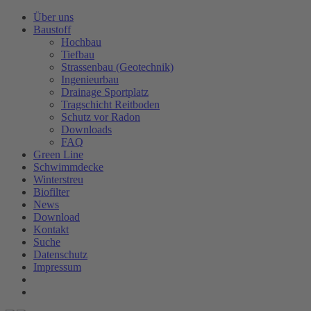
Über uns
Baustoff
Hochbau
Tiefbau
Strassenbau (Geotechnik)
Ingenieurbau
Drainage Sportplatz
Tragschicht Reitboden
Schutz vor Radon
Downloads
FAQ
Green Line
Schwimmdecke
Winterstreu
Biofilter
News
Download
Kontakt
Suche
Datenschutz
Impressum