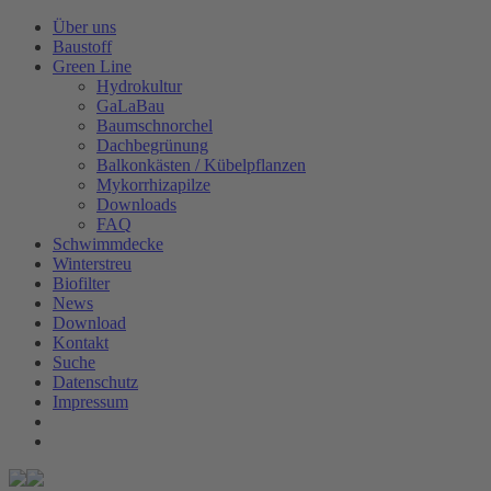
Über uns
Baustoff
Green Line
Hydrokultur
GaLaBau
Baumschnorchel
Dachbegrünung
Balkonkästen / Kübelpflanzen
Mykorrhizapilze
Downloads
FAQ
Schwimmdecke
Winterstreu
Biofilter
News
Download
Kontakt
Suche
Datenschutz
Impressum