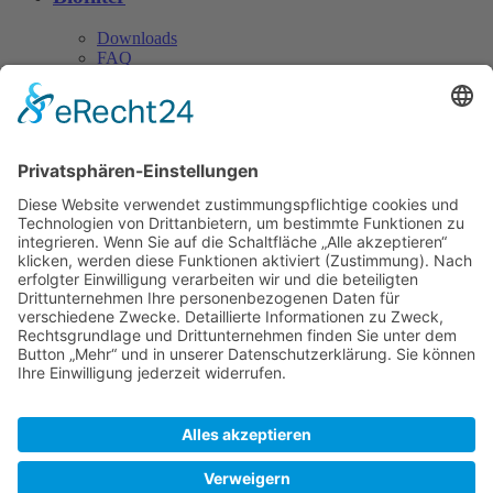
Downloads
FAQ
Download
© CN Consulting 2026
TEL. +49 4152 40 81 ·
Fax: +49 4152 812 22 ·
Datenschutz
info@cn-consulting.de
© 2017 CN Consulting +
Baustoff-
Impressum
Vertriebsgesellschaft mbH
AGB
Barrierefreiheitserklärung
News