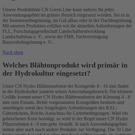
Unsere Produktlinie CN Green Line kann nahezu für jedes
Anwendungsgebiet im grünen Bereich eingesetzt werden. Sei es in
der Innenraumbegrünung, im GaLaBau oder in der Dachbegrünung.
Mit unseren Produkten erfüllen wir die aktuellen Anforderungen der
FLL, Forschungsgesellschaft Landschaftsentwicklung
Landschaftsbau e. V., sowie der FBB, Fachvereinigung
Bauwerksbegrünung e. V..
Nach oben
Welches Blähtonprodukt wird primär in
der Hydrokultur eingesetzt?
Unser CN Hydro Blähtonsubstrat der Korngröße 8 - 16 mm findet
in der Hydrokultur zumeist seinen Anwendungsbereich. Für kleinere
Gefäße kommt unser CN Hydro Blähtonsubstrat der Körnung 4 - 8
mm zum Einsatz. Beide vorgenannten Korngrößen besitzen und
unterliegen somit den festgelegten Anforderungen des RAL-
Gütezeichens, Reichs-Ausschuss für Lieferbedingungen. Wird ein
gebrochenes Korn benötigt, so wird in der Regel unser CN Hydro
Pflanzsubstrat 4 - 8 mm gebr. bestellt. Je nach Anwendungsgebiet
stehen aber auch noch andere Produkte zur Verfügung. Die 50 Liter
Sackvariante hat sich bei allen drei Korngrößen jeweils als etablierte