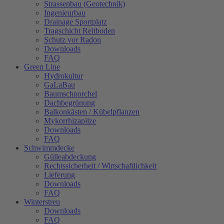
Strassenbau (Geotechnik)
Ingenieurbau
Drainage Sportplatz
Tragschicht Reitboden
Schutz vor Radon
Downloads
FAQ
Green Line
Hydrokultur
GaLaBau
Baumschnorchel
Dachbegrünung
Balkonkästen / Kübelpflanzen
Mykorrhizapilze
Downloads
FAQ
Schwimmdecke
Gülleabdeckung
Rechtssicherheit / Wirtschaftlichkeit
Lieferung
Downloads
FAQ
Winterstreu
Downloads
FAQ